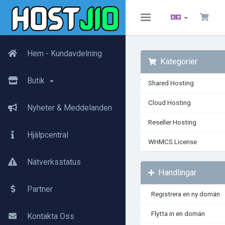
Toggle
navigation
Hem - Kundavdelning
Kategorier
Butik
Shared Hosting
Cloud Hosting
Nyheter & Meddelanden
Reseller Hosting
Hjälpcentral
WHMCS License
Nätverksstatus
Handlingar
Partner
Registrera en ny domän
Flytta in en domän
Kontakta Oss