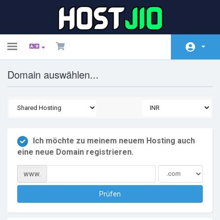
Toggle
navigation
Domain auswählen...
Kundencenter Home
Shop
Ankündigungen
Wissensdatenbank
Ich möchte zu meinem neuem Hosting auch
eine neue Domain registrieren.
Netzwerkstatus
Partner
www.
Kontaktieren Sie uns
Prüfen